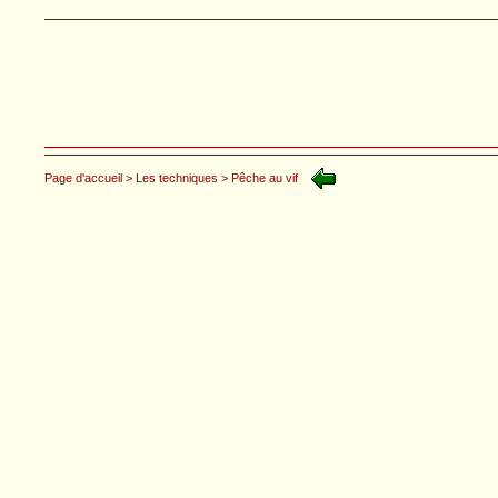
Page d'accueil
> Les techniques
> Pêche au vif