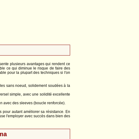
ésente plusieurs avantages qui rendent ce
emble ce qui diminue le risque de faire des
able pour la plupart des techniques si l'on
ucles sans noeud, solidement soudées à la
ersel simple, avec une solidité excellente
on avec des sleeves (boucle renforcée).
ns pour autant améliorer sa résistance. En
uisse l'employer avec succès dans bien des
ema