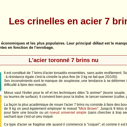
Les crinelles en acier 7 bri
 économiques et les plus populaires. Leur principal défaut est le manque 
antes en fonction de l'enrobage.
L'acier toronné 7 brins nu
Il est constitué de 7 brins d'acier torsadés ensembles, sans autre revêtement. S
: à résistance égale c'est la crinelle la plus fine (le 3 kg ne fait que 20/100).
Ses inconvénients sont le manque de souplesse, une tendance à se déformer ir
difficulté à faire des noeuds.
Mieux vaut l'éviter pour le vif et les techniques dites "à animer" (leurre souple
ou leurres de surface). Il convient bien pour la traîne, le lancer-ramener (cuiller,
La façon la plus académique de nouer l'acier 7 brins nu consiste à faire des b
de 9 kg on peut également employer le noeud
"Mick Brown"
. Jusqu'à 9 kilos 
pour faire une boucle ou un
noeud universel simple
(sans chercher à trop serr
sachant que c'est un peu risqué.
Ce type d'acier se fragilise vite quand il commence à "coquer", et comme il est 