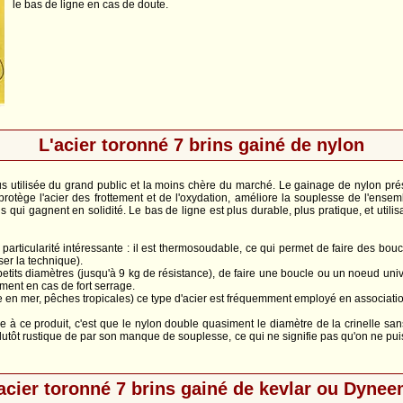
le bas de ligne en cas de doute.
L'acier toronné 7 brins gainé de nylon
plus utilisée du grand public et la moins chère du marché. Le gainage de nylon pr
il protège l'acier des frottement et de l'oxydation, améliore la souplesse de l'ens
s qui gagnent en solidité. Le bas de ligne est plus durable, plus pratique, et utilis
 particularité intéressante : il est thermosoudable, ce qui permet de faire des bo
ser la technique).
petits diamètres (jusqu'à 9 kg de résistance), de faire une boucle ou un noeud univ
lement en cas de fort serrage.
e en mer, pêches tropicales) ce type d'acier est fréquemment employé en associati
re à ce produit, c'est que le nylon double quasiment le diamètre de la crinelle sa
e plutôt rustique de par son manque de souplesse, ce qui ne signifie pas qu'on ne p
acier toronné 7 brins gainé de kevlar ou Dyne