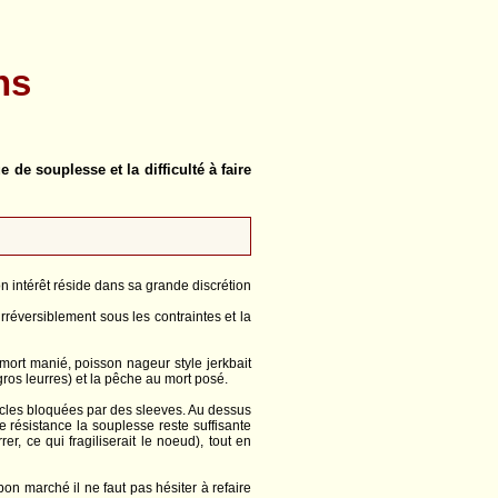
ns
de souplesse et la difficulté à faire
on intérêt réside dans sa grande discrétion
réversiblement sous les contraintes et la
, mort manié, poisson nageur style jerkbait
 gros leurres) et la pêche au mort posé.
oucles bloquées par des sleeves. Au dessus
de résistance la souplesse reste suffisante
er, ce qui fragiliserait le noeud), tout en
bon marché il ne faut pas hésiter à refaire