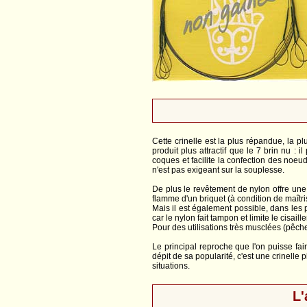
Cette crinelle est la plus répandue, la 
produit plus attractif que le 7 brin nu : 
coques et facilite la confection des noeud
n'est pas exigeant sur la souplesse.
De plus le revêtement de nylon offre une
flamme d'un briquet (à condition de maîtri
Mais il est également possible, dans les 
car le nylon fait tampon et limite le cisail
Pour des utilisations très musclées (pêch
Le principal reproche que l'on puisse fai
dépit de sa popularité, c'est une crinell
situations.
L'