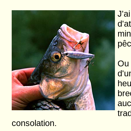
J'a
d'a
min
pêc
Ou 
d'u
he
bre
au
tra
consolation.