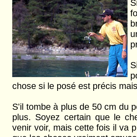
S
f
b
u
p
S
p
chose si le posé est précis mais
S'il tombe à plus de 50 cm du po
plus. Soyez certain que le ch
venir voir, mais cette fois il va