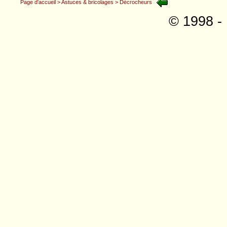
Page d'accueil
> Astuces & bricolages
> Décrocheurs
© 1998 - 